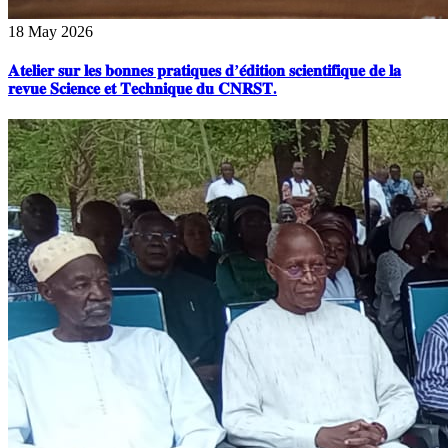
18 May 2026
𝐀𝐭𝐞𝐥𝐢𝐞𝐫 𝐬𝐮𝐫 𝐥𝐞𝐬 𝐛𝐨𝐧𝐧𝐞𝐬 𝐩𝐫𝐚𝐭𝐢𝐪𝐮𝐞𝐬 𝐝’𝐞́𝐝𝐢𝐭𝐢𝐨𝐧 𝐬𝐜𝐢𝐞𝐧𝐭𝐢𝐟𝐢𝐪𝐮𝐞 𝐝𝐞 𝐥𝐚
𝐫𝐞𝐯𝐮𝐞 𝐒𝐜𝐢𝐞𝐧𝐜𝐞 𝐞𝐭 𝐓𝐞𝐜𝐡𝐧𝐢𝐪𝐮𝐞 𝐝𝐮 𝐂𝐍𝐑𝐒𝐓.