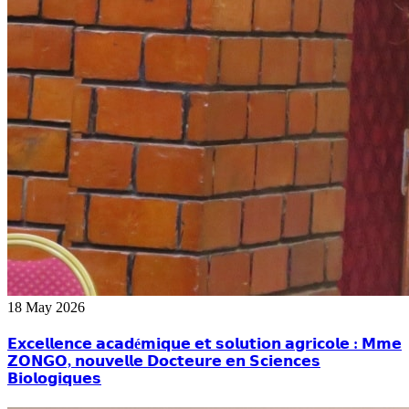
18 May 2026
𝗘𝘅𝗰𝗲𝗹𝗹𝗲𝗻𝗰𝗲 𝗮𝗰𝗮𝗱é𝗺𝗶𝗾𝘂𝗲 𝗲𝘁 𝘀𝗼𝗹𝘂𝘁𝗶𝗼𝗻 𝗮𝗴𝗿𝗶𝗰𝗼𝗹𝗲 : 𝗠𝗺𝗲
𝗭𝗢𝗡𝗚𝗢, 𝗻𝗼𝘂𝘃𝗲𝗹𝗹𝗲 𝗗𝗼𝗰𝘁𝗲𝘂𝗿𝗲 𝗲𝗻 𝗦𝗰𝗶𝗲𝗻𝗰𝗲𝘀
𝗕𝗶𝗼𝗹𝗼𝗴𝗶𝗾𝘂𝗲𝘀‎