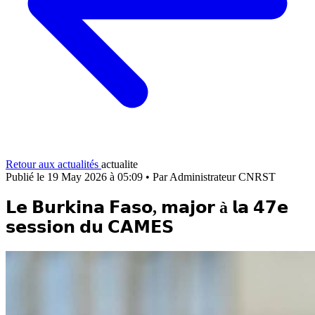
Retour aux actualités
actualite
Publié le 19 May 2026 à 05:09
•
Par Administrateur CNRST
𝗟𝗲 𝗕𝘂𝗿𝗸𝗶𝗻𝗮 𝗙𝗮𝘀𝗼, 𝗺𝗮𝗷𝗼𝗿 à 𝗹𝗮 𝟰𝟳𝗲
𝘀𝗲𝘀𝘀𝗶𝗼𝗻 𝗱𝘂 𝗖𝗔𝗠𝗘𝗦