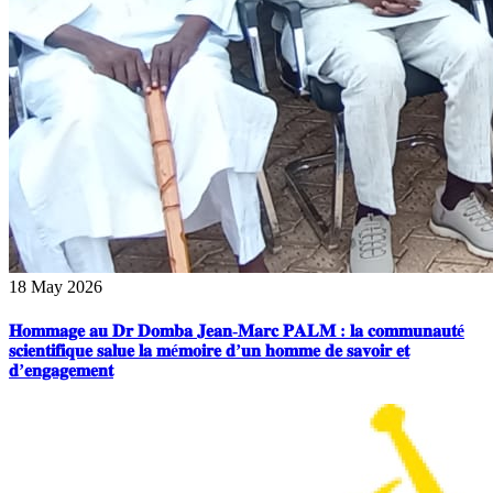
18 May 2026
𝐇𝐨𝐦𝐦𝐚𝐠𝐞 𝐚𝐮 𝐃𝐫 𝐃𝐨𝐦𝐛𝐚 𝐉𝐞𝐚𝐧-𝐌𝐚𝐫𝐜 𝐏𝐀𝐋𝐌 : 𝐥𝐚 𝐜𝐨𝐦𝐦𝐮𝐧𝐚𝐮𝐭é
𝐬𝐜𝐢𝐞𝐧𝐭𝐢𝐟𝐢𝐪𝐮𝐞 𝐬𝐚𝐥𝐮𝐞 𝐥𝐚 𝐦é𝐦𝐨𝐢𝐫𝐞 𝐝’𝐮𝐧 𝐡𝐨𝐦𝐦𝐞 𝐝𝐞 𝐬𝐚𝐯𝐨𝐢𝐫 𝐞𝐭
𝐝’𝐞𝐧𝐠𝐚𝐠𝐞𝐦𝐞𝐧𝐭