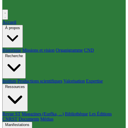
Accueil
À propos
Historique
Missions et vision
Organigramme
CND
Recherche
Instituts
Productions scientifiques
Valorisation
Expertise
Ressources
Revue ST
Magazines (Eurêka, ...)
Bibliothèque
Les Éditions
CNRST
Documents
Médias
Manifestations