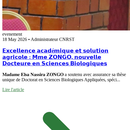
evenement
18 May 2026
•
Administrateur CNRST
𝗘𝘅𝗰𝗲𝗹𝗹𝗲𝗻𝗰𝗲 𝗮𝗰𝗮𝗱é𝗺𝗶𝗾𝘂𝗲 𝗲𝘁 𝘀𝗼𝗹𝘂𝘁𝗶𝗼𝗻
𝗮𝗴𝗿𝗶𝗰𝗼𝗹𝗲 : 𝗠𝗺𝗲 𝗭𝗢𝗡𝗚𝗢, 𝗻𝗼𝘂𝘃𝗲𝗹𝗹𝗲
𝗗𝗼𝗰𝘁𝗲𝘂𝗿𝗲 𝗲𝗻 𝗦𝗰𝗶𝗲𝗻𝗰𝗲𝘀 𝗕𝗶𝗼𝗹𝗼𝗴𝗶𝗾𝘂𝗲𝘀‎
𝐌𝐚𝐝𝐚𝐦𝐞 𝐄𝐥𝐬𝐚 𝐍𝐚𝐬𝐬𝐢𝐫𝐚 𝐙𝐎𝐍𝐆𝐎 a soutenu avec assurance sa thèse
unique de Doctorat en Sciences Biologiques Appliquées, spéci...
Lire l'article