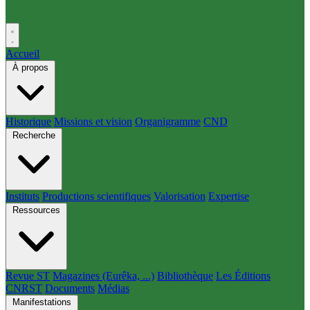
Accueil
À propos
Historique
Missions et vision
Organigramme
CND
Recherche
Instituts
Productions scientifiques
Valorisation
Expertise
Ressources
Revue ST
Magazines (Eurêka, ...)
Bibliothèque
Les Éditions
CNRST
Documents
Médias
Manifestations