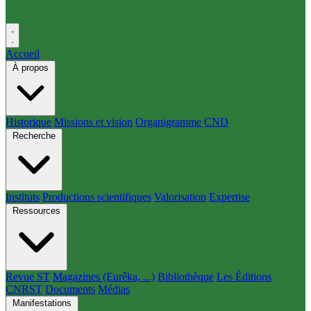
Accueil
À propos
Historique
Missions et vision
Organigramme
CND
Recherche
Instituts
Productions scientifiques
Valorisation
Expertise
Ressources
Revue ST
Magazines (Eurêka, ...)
Bibliothèque
Les Éditions
CNRST
Documents
Médias
Manifestations